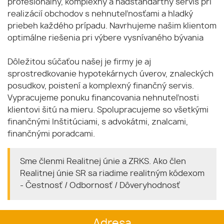
profesionálny, komplexný a nadštandartný servis pri
realizácií obchodov s nehnuteľnosťami a hladký
priebeh každého prípadu. Navrhujeme našim klientom
optimálne riešenia pri výbere vysnívaného bývania
Dôležitou súčaťou našej je firmy je aj
sprostredkovanie hypotekárnych úverov, znaleckých
posudkov, poistení a komplexný finančný servis.
Vypracujeme ponuku financovania nehnuteľnosti
klientovi šitú na mieru. Spolupracujeme so všetkými
finančnými Inštitúciami, s advokátmi, znalcami,
finančnými poradcami.
Sme členmi Realitnej únie a ZRKS. Ako člen
Realitnej únie SR sa riadime realitným kódexom
- Čestnosť / Odbornosť / Dôveryhodnosť
Adresa