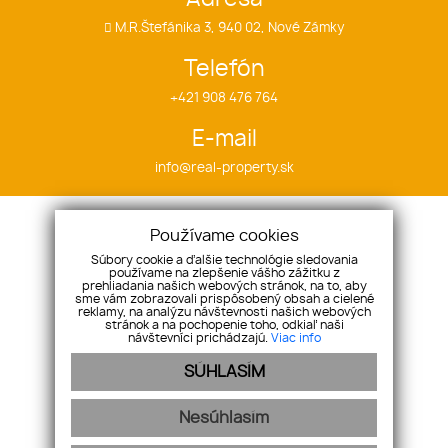
M.R.Štefánika 3, 940 02, Nové Zámky
Telefón
+421 908 476 764
E-mail
info@real-property.sk
Úvod
Ponuka
Používame cookies
Cieľ
Byty
Súbory cookie a ďalšie technológie sledovania
Náš tím
Domy
používame na zlepšenie vášho zážitku z
prehliadania našich webových stránok, na to, aby
Referencie
Pozemky
sme vám zobrazovali prispôsobený obsah a cielené
reklamy, na analýzu návštevnosti našich webových
Ponúknite nám
Objekty
stránok a na pochopenie toho, odkiaľ naši
návštevníci prichádzajú.
Viac info
Kontakt
SÚHLASÍM
Nesúhlasím
webex.digital
-
REALVIA.sk