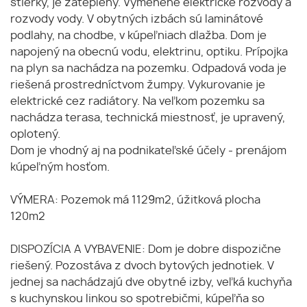
stierky, je zateplený. Vymenené elektrické rozvody a
rozvody vody. V obytných izbách sú laminátové
podlahy, na chodbe, v kúpeľniach dlažba. Dom je
napojený na obecnú vodu, elektrinu, optiku. Prípojka
na plyn sa nachádza na pozemku. Odpadová voda je
riešená prostredníctvom žumpy. Vykurovanie je
elektrické cez radiátory. Na veľkom pozemku sa
nachádza terasa, technická miestnosť, je upravený,
oplotený.
Dom je vhodný aj na podnikateľské účely - prenájom
kúpeľným hosťom.
VÝMERA: Pozemok má 1129m2, úžitková plocha
120m2
DISPOZÍCIA A VYBAVENIE: Dom je dobre dispozične
riešený. Pozostáva z dvoch bytových jednotiek. V
jednej sa nachádzajú dve obytné izby, veľká kuchyňa
s kuchynskou linkou so spotrebičmi, kúpeľňa so