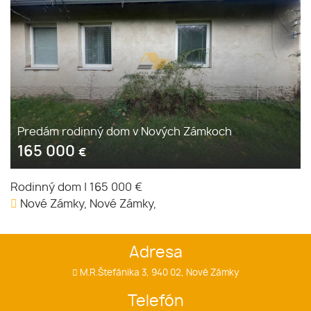
Predám rodinný dom v Nových Zámkoch
165 000
€
Rodinný dom
|
165 000 €
Nové Zámky, Nové Zámky,
Adresa
M.R.Štefánika 3, 940 02, Nové Zámky
Telefón