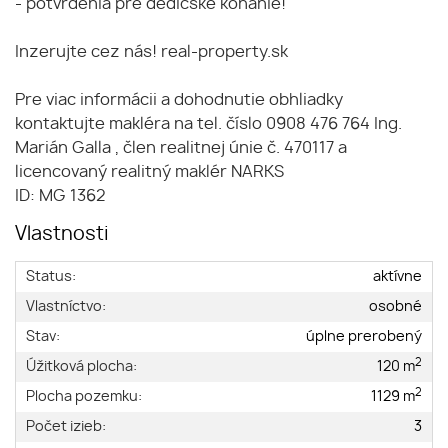
- potvrdenia pre dedičské konanie!
Inzerujte cez nás! real-property.sk
Pre viac informácii a dohodnutie obhliadky
kontaktujte makléra na tel. číslo 0908 476 764 Ing.
Marián Galla , člen realitnej únie č. 470117 a
licencovaný realitný maklér NARKS
ID: MG 1362
Vlastnosti
Status:
aktívne
Vlastníctvo:
osobné
Stav:
úplne prerobený
2
Úžitková plocha:
120 m
2
Plocha pozemku:
1129 m
Počet izieb:
3