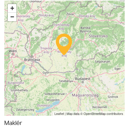
+
−
Leaflet
| Map data ©
OpenStreetMap
contributors
Maklér