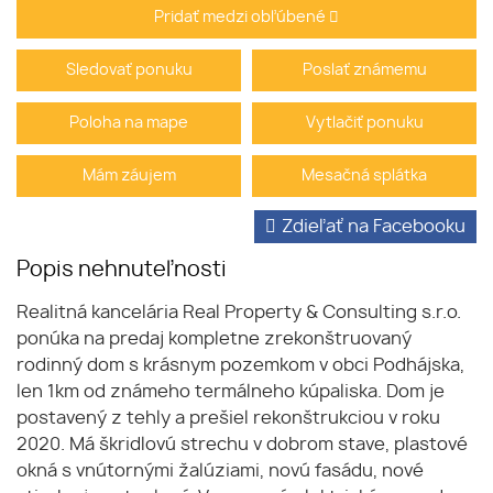
Pridať medzi obľúbené
Sledovať ponuku
Poslať známemu
Poloha na mape
Vytlačiť ponuku
Mám záujem
Mesačná splátka
Zdieľať na Facebooku
Popis nehnuteľnosti
Realitná kancelária Real Property & Consulting s.r.o.
ponúka na predaj kompletne zrekonštruovaný
rodinný dom s krásnym pozemkom v obci Podhájska,
len 1km od známeho termálneho kúpaliska. Dom je
postavený z tehly a prešiel rekonštrukciou v roku
2020. Má škridlovú strechu v dobrom stave, plastové
okná s vnútornými žalúziami, novú fasádu, nové