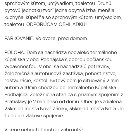
sprchovým kútom, umývadlom, toaletou. Druhú
bytovú jednotku tvorí jedna obytná izba, menšia
kuchyňa, kúpeľňa so sprchovým kútom, umývadlom,
toaletou. ODPORÚČAM OBHLIADKU!
PARKOVANIE: Vo dvore, pred domom
POLOHA: Dom sa nachádza neďaleko termálneho
kúpaliska v obci Podhájska s dobrou občianskou
vybavenosťou. V obci sa nachádzajú potraviny,
železničná a autobusová zastávka, pohostinstvo,
reštaurácie, kostol. Bytový dom je situovaný 2 min
autom a 10min chôdzou od Termálneho Kúpaliska
Podhájska. Železničná stanica s priamym spojením z
Bratislavy je 2 min pešo od domu. Obec je vzdialená
23km od mesta Nové Zámky, 36km od mesta Nitra. Je
tu dobré vlakové spojenie.
V cene nehnuteľnosti je zahrnutý: