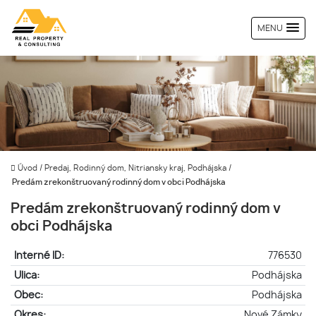
MENU
Úvod
/
Predaj, Rodinný dom, Nitriansky kraj, Podhájska
/
Predám zrekonštruovaný rodinný dom v obci Podhájska
Predám zrekonštruovaný rodinný dom v
obci Podhájska
Interné ID:
776530
Ulica:
Podhájska
Obec:
Podhájska
Okres:
Nové Zámky