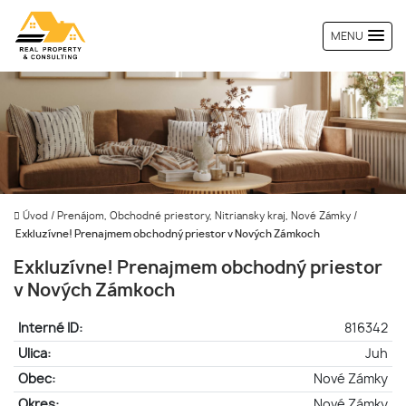
MENU
Úvod
/
Prenájom, Obchodné priestory, Nitriansky kraj, Nové Zámky
/
Exkluzívne! Prenajmem obchodný priestor v Nových Zámkoch
Exkluzívne! Prenajmem obchodný priestor
v Nových Zámkoch
Interné ID:
816342
Ulica:
Juh
Obec:
Nové Zámky
Okres:
Nové Zámky