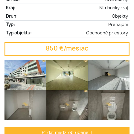
Kraj:
Nitriansky kraj
Druh:
Objekty
Typ:
Prenájom
Typ objektu:
Obchodné priestory
850 €/mesiac
Pridať medzi obľúbené