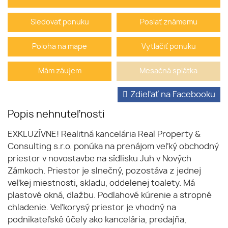
Sledovať ponuku
Poslať známemu
Poloha na mape
Vytlačiť ponuku
Mám záujem
Mesačná splátka
Zdieľať na Facebooku
Popis nehnuteľnosti
EXKLUZÍVNE! Realitná kancelária Real Property &
Consulting s.r.o. ponúka na prenájom veľký obchodný
priestor v novostavbe na sídlisku Juh v Nových
Zámkoch. Priestor je slnečný, pozostáva z jednej
veľkej miestnosti, skladu, oddelenej toalety. Má
plastové okná, dlažbu. Podlahové kúrenie a stropné
chladenie. Veľkorysý priestor je vhodný na
podnikateľské účely ako kancelária, predajňa,