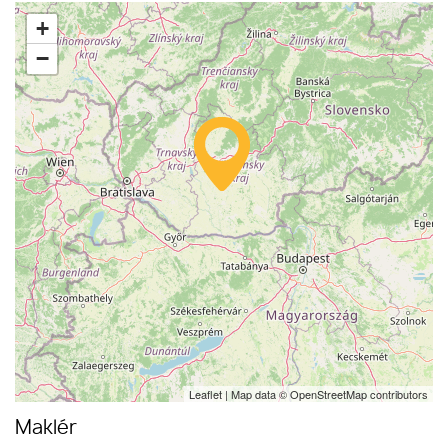
+
−
Leaflet
| Map data ©
OpenStreetMap
contributors
Maklér