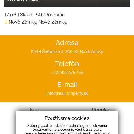
€/mesiac
2
17 m
|
Sklad
|
50 €/mesiac
Nové Zámky, Nové Zámky,
Adresa
M.R.Štefánika 3, 940 02, Nové Zámky
Telefón
+421 908 476 764
E-mail
info@real-property.sk
Úvod
Ponuka
Cieľ
Byty
Používame cookies
Náš tím
Domy
Súbory cookie a ďalšie technológie sledovania
používame na zlepšenie vášho zážitku z
Referencie
Pozemky
prehliadania našich webových stránok, na to, aby