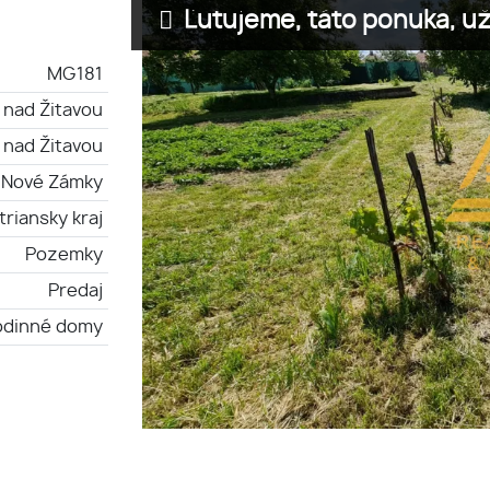
Ľutujeme, táto ponuka, už 
MG181
 nad Žitavou
 nad Žitavou
Nové Zámky
triansky kraj
Pozemky
Predaj
odinné domy