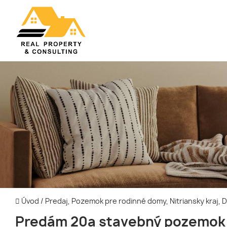
Úvod
/
Predaj, Pozemok pre rodinné domy, Nitriansky kraj, 
Predám 20a stavebný pozemok 