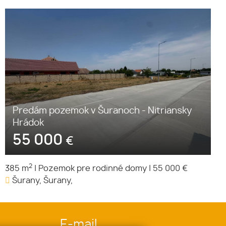
Predám pozemok v Šuranoch - Nitriansky
Hrádok
55 000
€
2
385 m
|
Pozemok pre rodinné domy
|
55 000 €
Šurany, Šurany,
E-mail