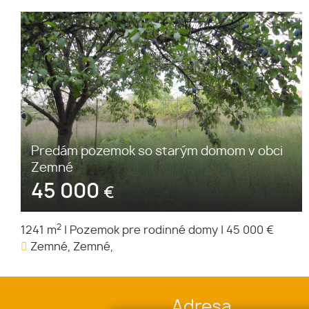
Predám pozemok so starým domom v obci
Zemné
45 000
€
2
1241 m
|
Pozemok pre rodinné domy
|
45 000 €
Zemné, Zemné,
Adresa