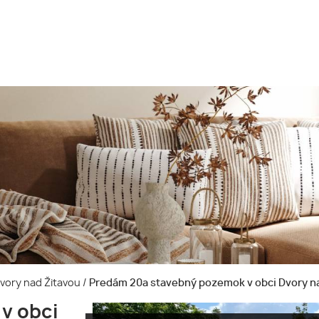
Dvory nad Žitavou
/
Predám 20a stavebný pozemok v obci Dvory n
v obci