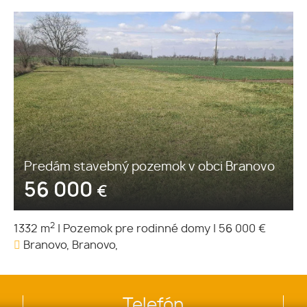
Predám stavebný pozemok v obci Branovo
56 000
€
2
1332 m
|
Pozemok pre rodinné domy
|
56 000 €
Branovo, Branovo,
Telefón