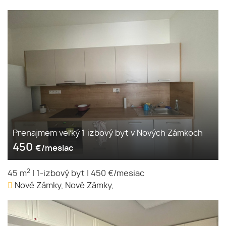
Prenajmem veľký 1 izbový byt v Nových Zámkoch
450
€/mesiac
2
45 m
|
1-izbový byt
|
450 €/mesiac
Nové Zámky, Nové Zámky,