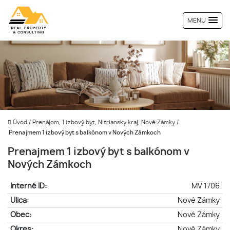
MENU
Úvod
/
Prenájom, 1 izbový byt, Nitriansky kraj, Nové Zámky
/
Prenajmem 1 izbový byt s balkónom v Nových Zámkoch
Prenajmem 1 izbový byt s balkónom v
Nových Zámkoch
Interné ID:
MV 1706
Ulica:
Nové Zámky
Obec:
Nové Zámky
Okres:
Nové Zámky