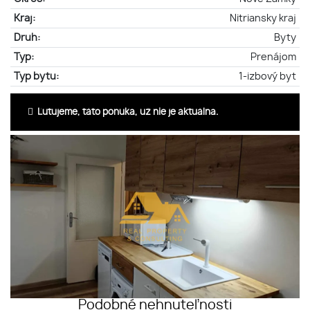
Kraj:
Nitriansky kraj
Druh:
Byty
Typ:
Prenájom
Typ bytu:
1-izbový byt
Ľutujeme, táto ponuka, už nie je aktuálna.
Podobné nehnuteľnosti