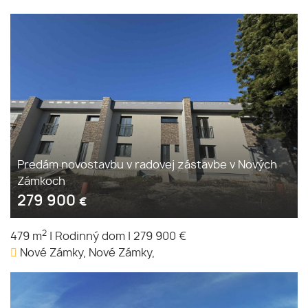
Predám novostavbu v radovej zástavbe v Nových
Zámkoch
279 900
€
2
479 m
|
Rodinný dom
|
279 900 €
Nové Zámky, Nové Zámky,