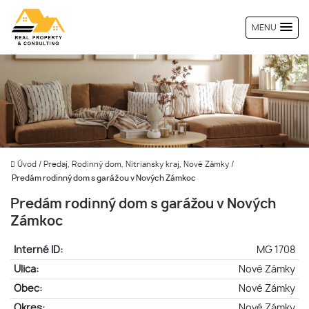
MENU
Úvod
/
Predaj, Rodinný dom, Nitriansky kraj, Nové Zámky
/
Predám rodinný dom s garážou v Nových Zámkoc
Predám rodinný dom s garážou v Nových
Zámkoc
Interné ID:
MG 1708
Ulica:
Nové Zámky
Obec:
Nové Zámky
Okres:
Nové Zámky