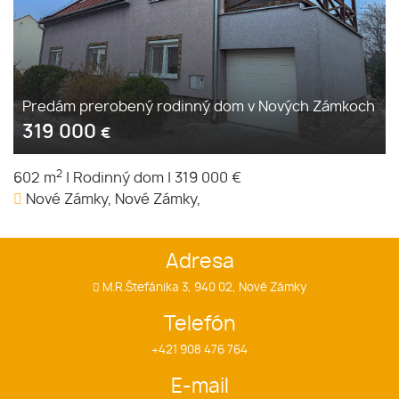
Predám prerobený rodinný dom v Nových Zámkoch
319 000
€
2
602 m
|
Rodinný dom
|
319 000 €
Nové Zámky, Nové Zámky,
Adresa
M.R.Štefánika 3, 940 02, Nové Zámky
Telefón
+421 908 476 764
E-mail