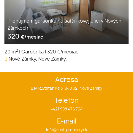
Prenajmem garsónku na šafárikovej ulici v Nových
Zámkoch
320
€/mesiac
2
20 m
|
Garsónka
|
320 €/mesiac
Nové Zámky, Nové Zámky,
Adresa
M.R.Štefánika 3, 940 02, Nové Zámky
Telefón
+421 908 476 764
E-mail
info@real-property.sk