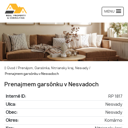
MENU
Úvod
/
Prenájom, Garsónka, Nitriansky kraj, Nesvady
/
Prenajmem garsónku v Nesvadoch
Prenajmem garsónku v Nesvadoch
Interné ID:
RP 1817
Ulica:
Nesvady
Obec:
Nesvady
Okres:
Komárno