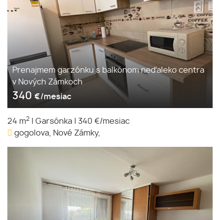
Prenajmem garzónku s balkónom neďaleko centra
v Nových Zámkoch
340
€/mesiac
2
24 m
|
Garsónka
|
340 €/mesiac
gogolova, Nové Zámky,