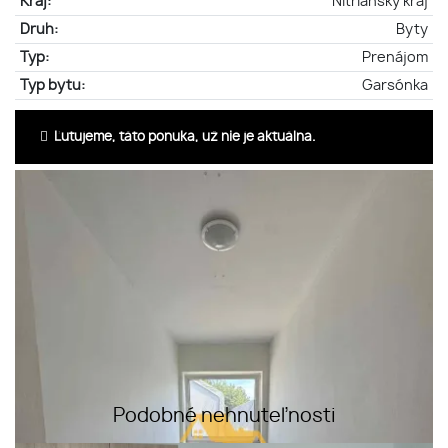
Kraj:
Nitriansky kraj
Druh:
Byty
Typ:
Prenájom
Typ bytu:
Garsónka
Ľutujeme, táto ponuka, už nie je aktuálna.
Podobné nehnuteľnosti