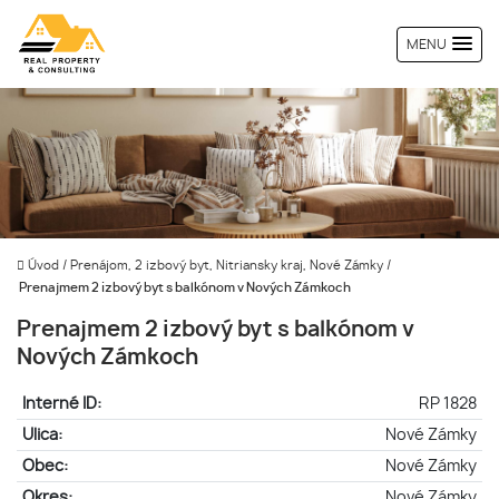
MENU
Úvod
/
Prenájom, 2 izbový byt, Nitriansky kraj, Nové Zámky
/
Prenajmem 2 izbový byt s balkónom v Nových Zámkoch
Prenajmem 2 izbový byt s balkónom v
Nových Zámkoch
Interné ID:
RP 1828
Ulica:
Nové Zámky
Obec:
Nové Zámky
Okres:
Nové Zámky