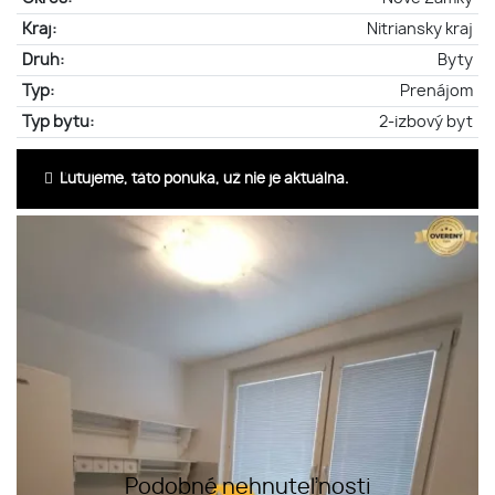
Kraj:
Nitriansky kraj
Druh:
Byty
Typ:
Prenájom
Typ bytu:
2-izbový byt
Ľutujeme, táto ponuka, už nie je aktuálna.
Podobné nehnuteľnosti