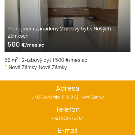
Prenajmem zariadený 2 izbový byt v Nových
Zámkoch
500
€/mesiac
2
56 m
|
2-izbový byt
|
500 €/mesiac
Nové Zámky, Nové Zámky,
Adresa
M.R.Štefánika 3, 940 02, Nové Zámky
Telefón
+421 908 476 764
E-mail