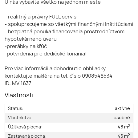
U nás vybavíte všetko na jednom mieste
- realitný a právny FULL servis
- spolupracujeme so všetkými finančnými Inštitúciami
- bezplatná ponuka financovania prostredníctvom
hypotekárneho úveru
-prerábky na kľúč
-potvrdenia pre dedičské konania!
Pre viac informácii a dohodnutie obhliadky
kontaktujte makléra na tel. číslo 0908546534
ID: MV 1637
Vlastnosti
Status:
aktívne
Vlastníctvo:
osobné
2
Úžitková plocha:
46 m
2
Zastavaná plocha:
46 m