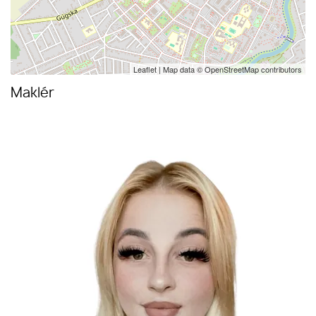
Leaflet
| Map data ©
OpenStreetMap
contributors
Maklér