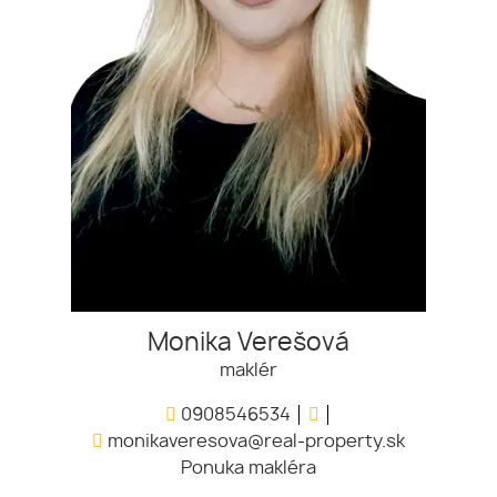
Monika Verešová
maklér
0908546534
monikaveresova@real-property.sk
Ponuka makléra