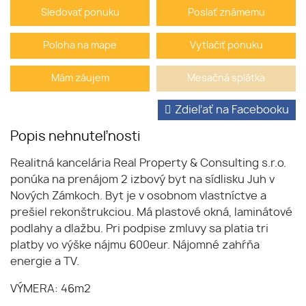
Sledovať ponuku
Poslať známemu
Poloha na mape
Vytlačiť ponuku
Mám záujem
Mesačná splátka
Zdieľať na Facebooku
Popis nehnuteľnosti
Realitná kancelária Real Property & Consulting s.r.o.
ponúka na prenájom 2 izbový byt na sídlisku Juh v
Nových Zámkoch. Byt je v osobnom vlastníctve a
prešiel rekonštrukciou. Má plastové okná, laminátové
podlahy a dlažbu. Pri podpise zmluvy sa platia tri
platby vo výške nájmu 600eur. Nájomné zahŕňa
energie a TV.
VÝMERA: 46m2