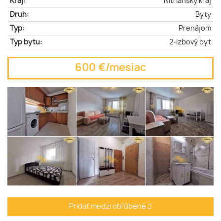
Kraj:
Nitriansky kraj
Druh:
Byty
Typ:
Prenájom
Typ bytu:
2-izbový byt
600 €/mesiac
Pridať medzi obľúbené