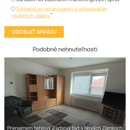
Súhlasím so spracovaním a uchovávaním
*
osobných údajov
Podobné nehnuteľnosti
Prenajmem tehlový 2 izbový byt v Nových Zámkoch