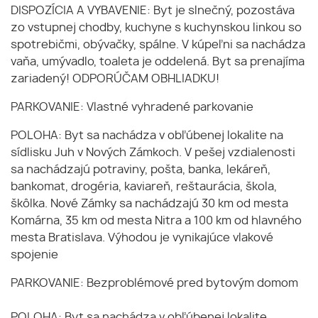
DISPOZÍCIA A VYBAVENIE: Byt je slnečný, pozostáva
zo vstupnej chodby, kuchyne s kuchynskou linkou so
spotrebičmi, obývačky, spálne. V kúpeľni sa nachádza
vaňa, umývadlo, toaleta je oddelená. Byt sa prenajíma
zariadený! ODPORÚČAM OBHLIADKU!
PARKOVANIE: Vlastné vyhradené parkovanie
POLOHA: Byt sa nachádza v obľúbenej lokalite na
sídlisku Juh v Nových Zámkoch. V pešej vzdialenosti
sa nachádzajú potraviny, pošta, banka, lekáreň,
bankomat, drogéria, kaviareň, reštaurácia, škola,
škôlka. Nové Zámky sa nachádzajú 30 km od mesta
Komárna, 35 km od mesta Nitra a 100 km od hlavného
mesta Bratislava. Výhodou je vynikajúce vlakové
spojenie
PARKOVANIE: Bezproblémové pred bytovým domom
POLOHA: Byt sa nachádza v obľúbenej lokalite