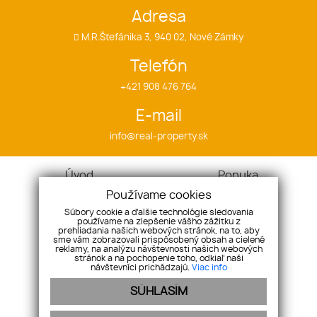
Adresa
M.R.Štefánika 3, 940 02, Nové Zámky
Telefón
+421 908 476 764
E-mail
info@real-property.sk
Úvod
Ponuka
Cieľ
Byty
Používame cookies
Náš tím
Domy
Súbory cookie a ďalšie technológie sledovania
používame na zlepšenie vášho zážitku z
Referencie
Pozemky
prehliadania našich webových stránok, na to, aby
sme vám zobrazovali prispôsobený obsah a cielené
Ponúknite nám
Objekty
reklamy, na analýzu návštevnosti našich webových
stránok a na pochopenie toho, odkiaľ naši
Kontakt
návštevníci prichádzajú.
Viac info
SÚHLASÍM