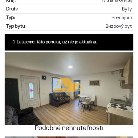
Kraj:
Nitriansky kraj
Druh:
Byty
Typ:
Prenájom
Typ bytu:
2-izbový byt
Ľutujeme, táto ponuka, už nie je aktuálna.
Podobné nehnuteľnosti