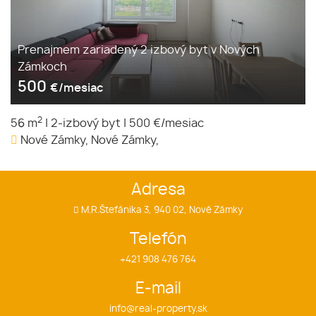
Prenajmem zariadený 2 izbový byt v Nových
Zámkoch
500
€/mesiac
2
56 m
|
2-izbový byt
|
500 €/mesiac
Nové Zámky, Nové Zámky,
Adresa
M.R.Štefánika 3, 940 02, Nové Zámky
Telefón
+421 908 476 764
E-mail
info@real-property.sk