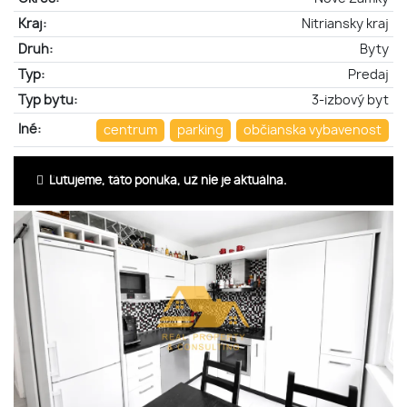
Kraj:
Nitriansky kraj
Druh:
Byty
Typ:
Predaj
Typ bytu:
3-izbový byt
Iné:
centrum
parking
občianska vybavenost
Ľutujeme, táto ponuka, už nie je aktuálna.