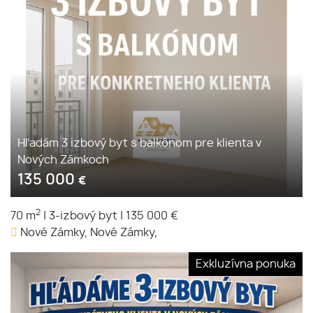
Hľadám 3 izbový byt s balkónom pre klienta v
Nových Zámkoch
135 000
€
2
70 m
|
3-izbový byt
|
135 000 €
Nové Zámky, Nové Zámky,
Exkluzívna ponuka