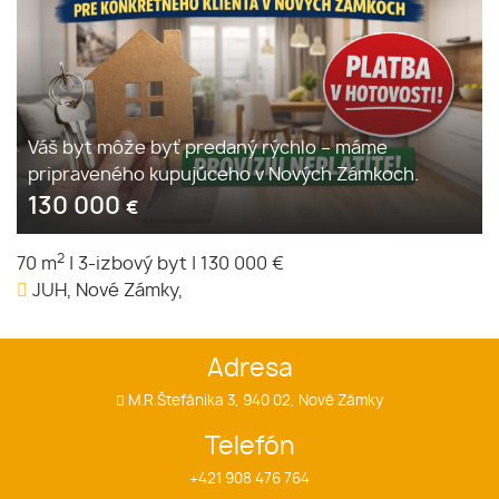
Váš byt môže byť predaný rýchlo – máme
pripraveného kupujúceho v Nových Zámkoch.
130 000
€
2
70 m
|
3-izbový byt
|
130 000 €
JUH, Nové Zámky,
Adresa
M.R.Štefánika 3, 940 02, Nové Zámky
Telefón
+421 908 476 764