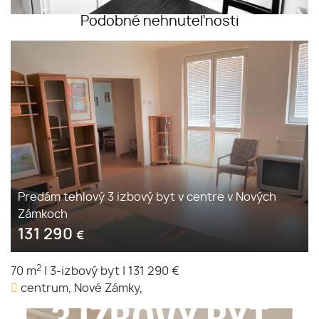
Podobné nehnuteľnosti
Predám tehlový 3 izbový byt v centre v Nových
Zámkoch
131 290
€
2
70 m
|
3-izbový byt
|
131 290 €
centrum, Nové Zámky,