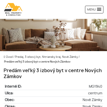
MENU
Úvod
/
Predaj, 3 izbový byt, Nitriansky kraj, Nové Zámky
/
Predám veľký 3 izbový byt v centre Nových Zámkov
Predám veľký 3 izbový byt v centre Nových
Zámkov
Interné ID:
MG1940
Ulica:
centrum
Obec:
Nové Zámky
Okres:
Nové Zámky